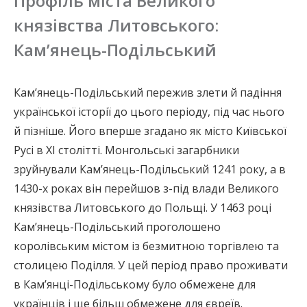
Профіль міста Великого
але відкидала рабинський юдаїзм, зокрема
князівства Литовського:
Талмуд. Серед предків кримчаків, ймовірно, були
Кам’янець-Подільський
елінізовані євреї, які в давнину оселились уздовж
Чорного моря. До них приєдналися євреї з
Візантійської імперії, Генуї, Грузії та інших місць.
Кам’янець-Подільський пережив злети й падіння
української історії до цього періоду, під час нього
Караїмська секта розквітла в ранніх
й пізніше. Його вперше згадано як місто Київської
середньовічних єврейських центрах між Тигром і
Русі в XI столітті. Монгольські загарбники
Євфратом і поширилася Близьким Сходом. Деякі
зруйнували Кам’янець-Подільський 1241 року, а в
караїми оселились у Візантійській імперії у XII
1430-х роках він перейшов з-під влади Великого
столітті, а потім мігрували до Криму разом із
князівства Литовського до Польщі. У 1463 році
татарськими завойовниками в середині XIII
Кам’янець-Подільський проголошено
століття.
королівським містом із безмитною торгівлею та
столицею Поділля. У цей період право проживати
Війни й міжгрупові конфлікти спричинилися до
в Кам’янці-Подільському було обмежене для
дальших міграцій. Караїми оселилися в Кафі/Кефе і
українців і ще більш обмежене для євреїв.