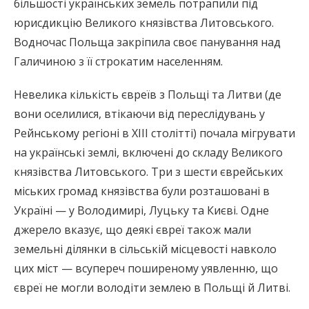
більшості українських земель потрапили під
юрисдикцію Великого князівства Литовського.
Водночас Польща закріпила своє панування над
Галичиною з її строкатим населенням.
Невелика кількість євреїв з Польщі та Литви (де
вони оселилися, втікаючи від переслідувань у
Рейнському регіоні в XIII столітті) почала мігрувати
на українські землі, включені до складу Великого
князівства Литовського. Три з шести єврейських
міських громад князівства були розташовані в
Україні — у Володимирі, Луцьку та Києві. Одне
джерело вказує, що деякі євреї також мали
земельні ділянки в сільській місцевості навколо
цих міст — всупереч поширеному уявленню, що
євреї не могли володіти землею в Польщі й Литві.