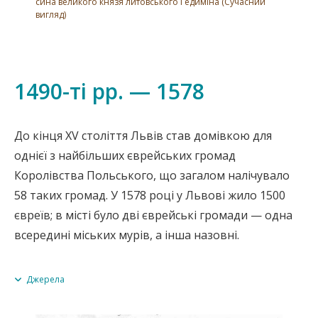
сина великого князя литовського Гедиміна (Сучасний
караїми. Однак після тимчасового вигнання євреїв
вигляд)
із Литви в 1495 році, в князівстві не залишилося
слов’яно- чи кнаанітомовних євреїв. Вони або
перейшли в християнство, або асимілювалися з
1490-ті рр. — 1578
євреями-ашкеназі під час тимчасового
перебування в Польщі.
До кінця XV століття Львів став домівкою для
однієї з найбільших єврейських громад
У Великому князівстві Литовському православні
Королівства Польського, що загалом налічувало
зазнавали юридичної та соціальної дискримінації
58 таких громад. У 1578 році у Львові жило 1500
з боку католицьких литовських правителів, тому
євреїв; в місті було дві єврейські громади — одна
деякі з них емігрували на православні московські
всередині міських мурів, а інша назовні.
землі. Втеча дедалі більшої кількості руської знаті,
духівництва, городян і навіть селян з Білорусі та
Джерела
України на схід особливо посилилася в XVI столітті.
Antony Polonsky,
The Jews in Poland and Russia
(Oxford and Portland,
OR, 2010), vol. I, 11.