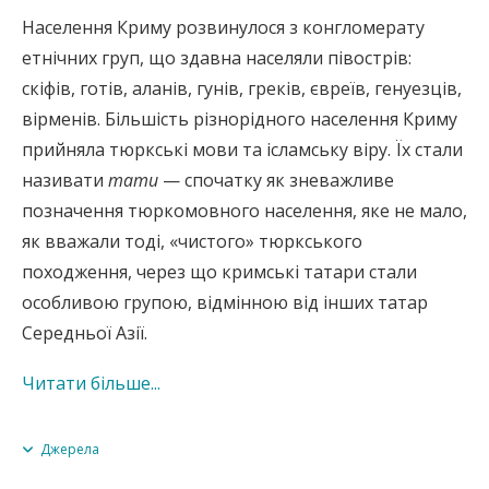
Населення Криму розвинулося з конгломерату
етнічних груп, що здавна населяли півострів:
скіфів, готів, аланів, гунів, греків, євреїв, генуезців,
вірменів. Більшість різнорідного населення Криму
прийняла тюркські мови та ісламську віру. Їх стали
називати
тати
— спочатку як зневажливе
позначення тюркомовного населення, яке не мало,
як вважали тоді, «чистого» тюркського
походження, через що кримські татари стали
особливою групою, відмінною від інших татар
Середньої Азії.
Читати більше...
У загальних рисах населення Кримського ханства,
Джерела
яка, за оцінками, становило 500 тис. осіб,