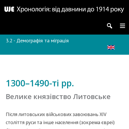
3.2 - Демографія та міграція
1300–1490-ті рр.
Велике князівство Литовське
Після литовських військових завоювань XIV
століття руси та інше населення (зокрема євреї)