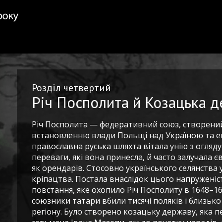
Розділ четвертий
Річ Посполита й Козацька 
Річ Посполита — федеративний союз, створений
встановленню влади Польщі над Україною та екс
православна руська шляхта вітала унію з огляду 
переваги, які вона принесла, й часто залучала 
як орендарів. Стосовно українського селянства 
кріпацтва. Постала внаслідок цього напруженіс
повстання, яке охопило Річ Посполиту в 1648–1649
союзники татари вбили тисячі поляків і близьк
регіону. Було створено козацьку державу, яка п