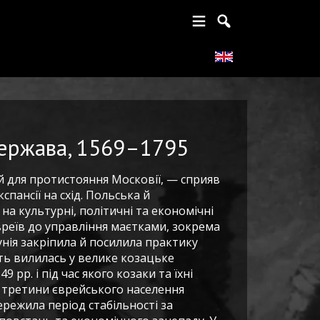
держава, 1569–1795
 для протистояння Московії, — сприяв
пансії на схід. Польська й
на культурні, політичні та економічні
євреїв до управління маєтками, зокрема
унія закріпила й посилила практику
ть вилилась у велике козацьке
 рр. і під час якого козаки та їхні
о третини єврейського населення
ережила період стабільності за