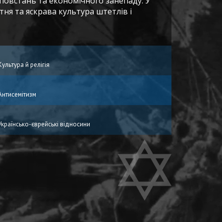
 повстань та економічного занепаду. У
тня та яскрава культура штетлів і
Культура й релігія
Антисемітизм
Українсько-єврейські відносини