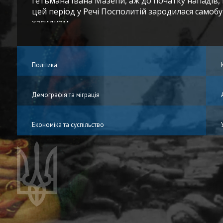
гетьмана Івана Мазепи, аж до початку нападів,
цей період у Речі Посполитій зародилася самобу
хасидизм.
Політика
Демографія та міграція
Економіка та суспільство